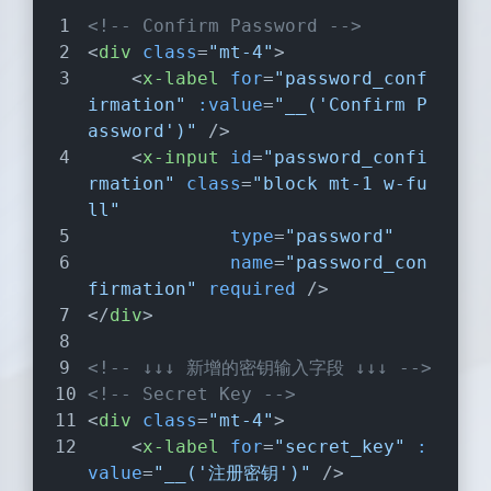
<!-- Confirm Password -->
<
div
class
=
"mt-4"
>
<
x-label
for
=
"password_conf
irmation"
:value
=
"__('Confirm P
assword')"
 />
<
x-input
id
=
"password_confi
rmation"
class
=
"block mt-1 w-fu
ll"
type
=
"password"
name
=
"password_con
firmation"
required
 />
</
div
>
<!-- ↓↓↓ 新增的密钥输入字段 ↓↓↓ -->
<!-- Secret Key -->
<
div
class
=
"mt-4"
>
<
x-label
for
=
"secret_key"
:
value
=
"__('注册密钥')"
 />