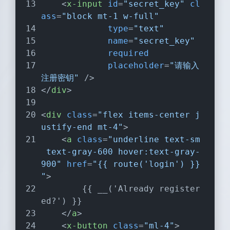
<
x-input
id
=
"secret_key"
cl
ass
=
"block mt-1 w-full"
type
=
"text"
name
=
"secret_key"
required
placeholder
=
"请输入
注册密钥"
 />
</
div
>
<
div
class
=
"flex items-center j
ustify-end mt-4"
>
<
a
class
=
"underline text-sm
 text-gray-600 hover:text-gray-
900"
href
=
"{{ route('login') }}
"
>
        {{ __('Already register
ed?') }}
</
a
>
<
x-button
class
=
"ml-4"
>