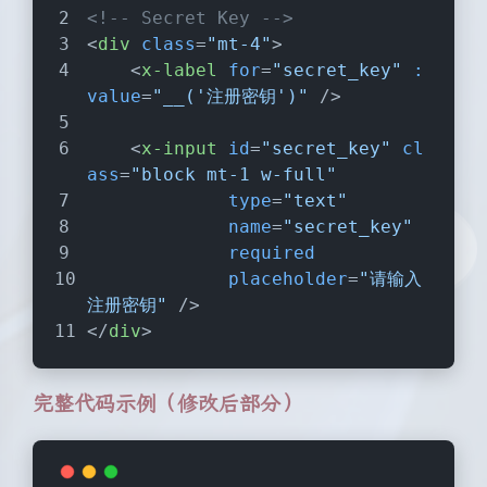
<!-- Secret Key -->
<
div
class
=
"mt-4"
>
<
x-label
for
=
"secret_key"
:
value
=
"__('注册密钥')"
 />
<
x-input
id
=
"secret_key"
cl
ass
=
"block mt-1 w-full"
type
=
"text"
name
=
"secret_key"
required
placeholder
=
"请输入
注册密钥"
 />
</
div
>
完整代码示例（修改后部分）