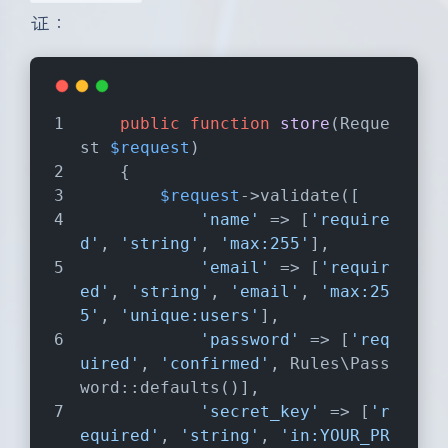
证：
public
function
store
(
Reque
st 
$request
)
    {
$request
->validate([
'name'
 => [
'require
d'
, 
'string'
, 
'max:255'
],
'email'
 => [
'requir
ed'
, 
'string'
, 
'email'
, 
'max:25
5'
, 
'unique:users'
],
'password'
 => [
'req
uired'
, 
'confirmed'
, Rules\Pass
word::defaults()],
'secret_key'
 => [
'r
equired'
, 
'string'
, 
'in:YOUR_PR