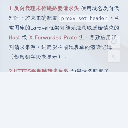
Sans Serif
Serif
1.反向代理未传递必要请求头
使用域名反向代
浅阴影
深阴影
理时，若未正确配置
，兰
proxy_set_header
空图床的Laravel框架可能无法获取原始请求的
关闭
日落
暗化
灰度
Host
或
X-Forwarded-Proto
头，导致应用误
判请求来源，进而影响前端表单的渲染逻辑
（如密钥字段未显示）。
2.HTTPS强制跳转未生效
如果域名配置了
HTTPS，但反向代理未强制设置
X-
头，Laravel 应用可能仍以
Forwarded-Proto
HTTP 协议处理请求，导致前端模板中的逻辑
分支（如密钥字段显示）未触发。
3.应用缓存未更新
修改代码或配置后，若未清