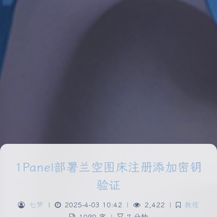
1Panel部署兰空图床注册添加密钥
验证
七梦
|
2025-4-03 10:42
|
2,422
|
教程